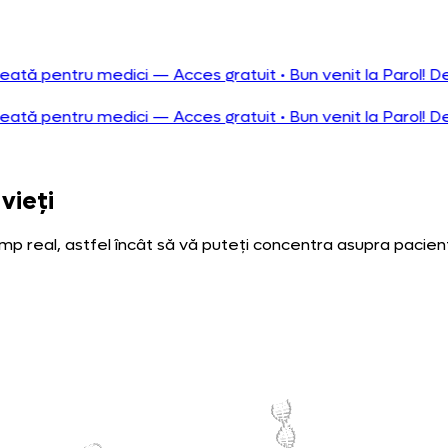
s gratuit
•
Bun venit la Parol! Descoperă inteligența artific
s gratuit
•
Bun venit la Parol! Descoperă inteligența artific
vieți
p real, astfel încât să vă puteți concentra asupra paciențil