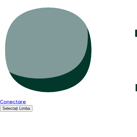
Conectare
Selectați Limba
Română
English
Español