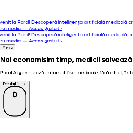
Português
teligența artificială medicală creată pentru medici — Acce
teligența artificială medicală creată pentru medici — Acce
Meniu
Noi economisim timp,
medicii salvează 
Parol AI generează automat fișe medicale fără efort, în tim
Derulați în jos