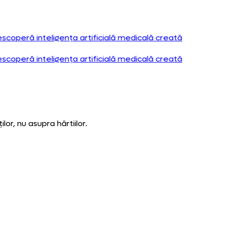
ială medicală creată
ială medicală creată
or, nu asupra hârtiilor.