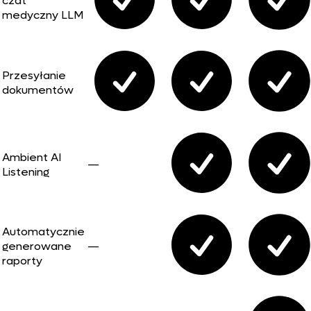
czat
medyczny LLM
Przesyłanie
dokumentów
Ambient AI
—
Listening
Automatycznie
generowane
—
raporty