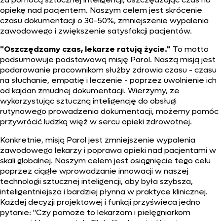
opiekę nad pacjentem. Naszym celem jest skrócenie
czasu dokumentacji o 30-50%, zmniejszenie wypalenia
zawodowego i zwiększenie satysfakcji pacjentów.
"Oszczędzamy czas, lekarze ratują życie."
To motto
podsumowuje podstawową misję Parol. Naszą misją jest
podarowanie pracownikom służby zdrowia czasu - czasu
na słuchanie, empatię i leczenie - poprzez uwolnienie ich
od kajdan żmudnej dokumentacji. Wierzymy, że
wykorzystując sztuczną inteligencję do obsługi
rutynowego prowadzenia dokumentacji, możemy pomóc
przywrócić ludzką więź w sercu opieki zdrowotnej.
Konkretnie, misją Parol jest zmniejszenie wypalenia
zawodowego lekarzy i poprawa opieki nad pacjentami w
skali globalnej. Naszym celem jest osiągnięcie tego celu
poprzez ciągłe wprowadzanie innowacji w naszej
technologii sztucznej inteligencji, aby była szybsza,
inteligentniejsza i bardziej płynna w praktyce klinicznej.
Każdej decyzji projektowej i funkcji przyświeca jedno
pytanie: "Czy pomoże to lekarzom i pielęgniarkom