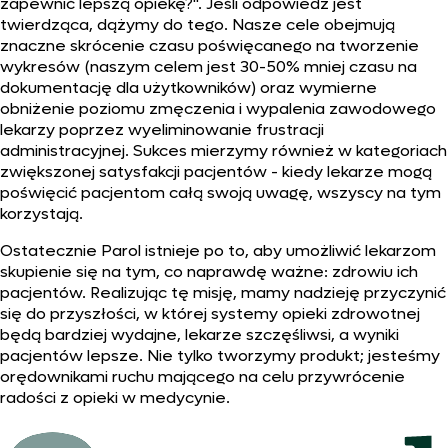
zapewnić lepszą opiekę?". Jeśli odpowiedź jest
twierdząca, dążymy do tego. Nasze cele obejmują
znaczne skrócenie czasu poświęcanego na tworzenie
wykresów (naszym celem jest 30-50% mniej czasu na
dokumentację dla użytkowników) oraz wymierne
obniżenie poziomu zmęczenia i wypalenia zawodowego
lekarzy poprzez wyeliminowanie frustracji
administracyjnej. Sukces mierzymy również w kategoriach
zwiększonej satysfakcji pacjentów - kiedy lekarze mogą
poświęcić pacjentom całą swoją uwagę, wszyscy na tym
korzystają.
Ostatecznie Parol istnieje po to, aby umożliwić lekarzom
skupienie się na tym, co naprawdę ważne: zdrowiu ich
pacjentów. Realizując tę misję, mamy nadzieję przyczynić
się do przyszłości, w której systemy opieki zdrowotnej
będą bardziej wydajne, lekarze szczęśliwsi, a wyniki
pacjentów lepsze. Nie tylko tworzymy produkt; jesteśmy
orędownikami ruchu mającego na celu przywrócenie
radości z opieki w medycynie.