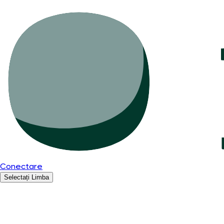
Conectare
Selectați Limba
Română
English
Español