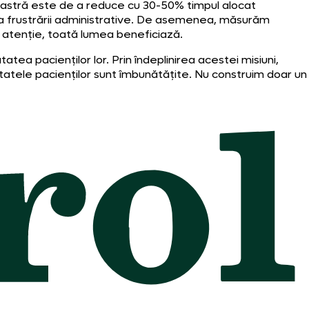
 noastră este de a reduce cu 30-50% timpul alocat
area frustrării administrative. De asemenea, măsurăm
or atenție, toată lumea beneficiază.
a pacienților lor. Prin îndeplinirea acestei misiuni,
zultatele pacienților sunt îmbunătățite. Nu construim doar un