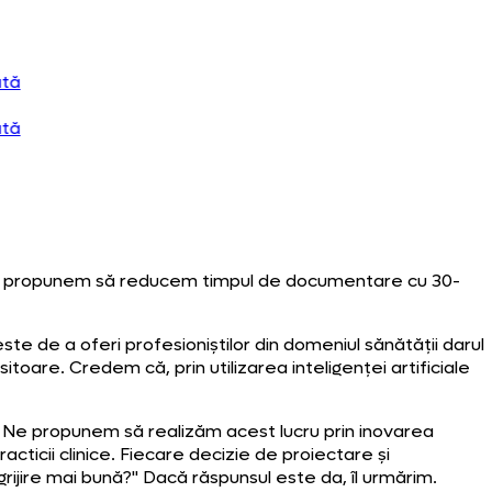
or. Ne propunem să reducem timpul de documentare cu 30-
e de a oferi profesioniștilor din domeniul sănătății darul
itoare. Credem că, prin utilizarea inteligenței artificiale
al. Ne propunem să realizăm acest lucru prin inovarea
cticii clinice. Fiecare decizie de proiectare și
grijire mai bună?" Dacă răspunsul este da, îl urmărim.