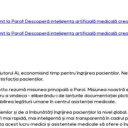
Parol! Descoperă inteligența artificială medicală creată
Parol! Descoperă inteligența artificială medicală creată
 ajutorul AI, economisind timp pentru îngrijirea paciențil
sfacția pacienților.
to rezumă misiunea principală a Parol. Misiunea noastră est
u a vindeca - eliberându-i de lanțurile documentației plictis
ilirea legăturii umane în centrul asistenței medicale.
ilor și de a îmbunătăți îngrijirea pacienților la nivel glob
mai rapidă, mai inteligentă și mai transparentă în cadrul pra
ta acest lucru medicii și asistentele medicale să ofere o în