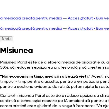
Português
edicală creată pentru medici — Acces gratuit
•
Bun venit la 
edicală creată pentru medici — Acces gratuit
•
Bun venit la 
Meniu
Misiunea
Misiunea Parol este de a elibera medicii de birocrație cu
50%, să reducem epuizarea profesională și să creștem sati
"Noi economisim timp, medicii salvează vieți."
Acest mot
timpului - timp pentru a asculta, pentru a empatiza și pentr
pentru a gestiona evidența de rutină, putem ajuta la restab
Concret, misiunea Parol este de a reduce epuizarea clinicien
continuă a tehnologiei noastre de IA ambientală pentru a fi 
caracteristică este ghidată de o singură întrebare: "Va aju