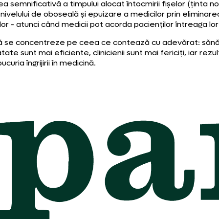
 semnificativă a timpului alocat întocmirii fișelor (ținta
 nivelului de oboseală și epuizare a medicilor prin elimin
lor - atunci când medicii pot acorda pacienților întreaga l
să se concentreze pe ceea ce contează cu adevărat: sănătate
ate sunt mai eficiente, clinicienii sunt mai fericiți, iar re
ria îngrijirii în medicină.