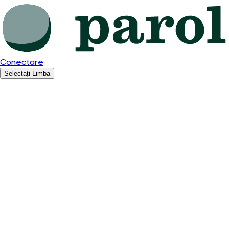
Conectare
Selectați Limba
Română
English
Español
Polski
Deutsch