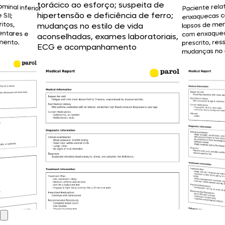
inal inferior
rto de SII;
rescritos,
limentares e
Paciente rel
torácico ao esforço; suspeita de
enxaquecas c
hipertensão e deficiência de ferro;
lapsos de me
mudanças no estilo de vida
com enxaquec
aconselhadas, exames laboratoriais,
ento.
prescrito, r
ECG e acompanhamento
mudanças no e