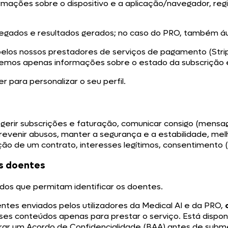
rmações sobre o dispositivo e a aplicação/navegador, re
gados e resultados gerados; no caso do PRO, também áudi
los nossos prestadores de serviços de pagamento (Strip
mos apenas informações sobre o estado da subscrição e
 para personalizar o seu perfil.
 gerir subscrições e faturação, comunicar consigo (mensag
prevenir abusos, manter a segurança e a estabilidade, mel
ão de um contrato, interesses legítimos, consentimento (
s doentes
dos que permitam identificar os doentes.
ntes enviados pelos utilizadores da Medical AI e da PRO,
sses conteúdos apenas para prestar o serviço. Está disp
rar um Acordo de Confidencialidade (BAA) antes de sub