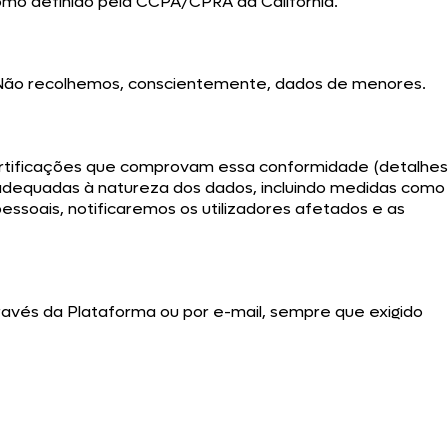
omo definido pela CCPA/CPRA da Califórnia.
s. Não recolhemos, conscientemente, dados de menores.
ertificações que comprovam essa conformidade (detalhes
 adequadas à natureza dos dados, incluindo medidas como
soais, notificaremos os utilizadores afetados e as
ravés da Plataforma ou por e-mail, sempre que exigido