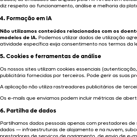
diz respeito ao funcionamento, análise e melhoria da pl
4. Formação em IA
Não utilizamos conteúdos relacionados com os doent
modelos de IA.
Podemos utilizar dados de utilização ag
atividade específica exija consentimento nos termos da leg
5. Cookies e ferramentas de análise
Os nossos sites utilizam cookies essenciais (autenticaçã
publicitária fornecidas por terceiros. Pode gerir as suas
A aplicação não utiliza rastreadores publicitários de terc
Os e-mails que enviamos podem incluir métricas de abert
6. Partilha de dados
Partilhamos dados pessoais apenas com prestadores de s
dados — infraestruturas de alojamento e na nuvem, subco
prestadores de serviços de pagamento, de envio de e-mai