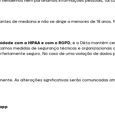
ão vendemos nem partilhamos informações pessoais, tal c
udantes de medicina e não se dirige a menores de 18 ano
idade com a HIPAA e com o RGPD
, e a Dikta mantém c
licamos medidas de segurança técnicas e organizacionais
feitamente seguro. No caso de uma violação de dados pes
mente. As alterações significativas serão comunicadas at
.app