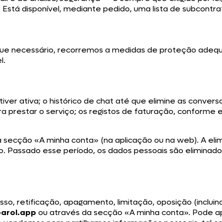
.
Está disponível, mediante pedido, uma lista de subcontra
ue necessário, recorremos a medidas de proteção adequa
l.
r ativa; o histórico de chat até que elimine as conversas
a prestar o serviço; os registos de faturação, conforme e
a secção «A minha conta» (na aplicação ou na web). A eli
são. Passado esse período, os dados pessoais são eliminad
so, retificação, apagamento, limitação, oposição (incluin
arol.app
ou através da secção «A minha conta». Pode a