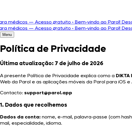
Deutsch
dicos — Acesso gratuito
•
Bem-vindo ao Parol! Descubra a
dicos — Acesso gratuito
•
Bem-vindo ao Parol! Descubra a
Menu
Política de Privacidade
Última atualização: 7 de julho de 2026
A presente Política de Privacidade explica como a
DIKTA 
Web da Parol e as aplicações móveis da Parol para iOS e 
Contacto:
support@parol.app
1. Dados que recolhemos
Dados da conta:
nome, e-mail, palavra-passe (com hash)
mail, especialidade, idioma.