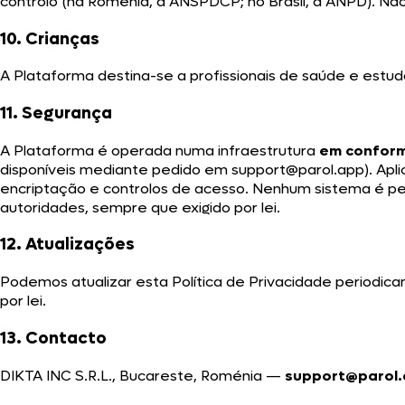
controlo (na Roménia, a ANSPDCP; no Brasil, a ANPD). N
10. Crianças
A Plataforma destina-se a profissionais de saúde e est
11. Segurança
A Plataforma é operada numa infraestrutura
em conform
disponíveis mediante pedido em
support@parol.app
). Ap
encriptação e controlos de acesso. Nenhum sistema é per
autoridades, sempre que exigido por lei.
12. Atualizações
Podemos atualizar esta Política de Privacidade periodica
por lei.
13. Contacto
DIKTA INC S.R.L., Bucareste, Roménia —
support@parol