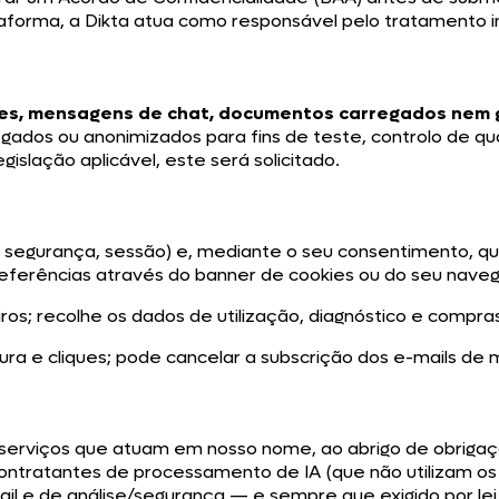
ataforma, a Dikta atua como responsável pelo tratamento
es, mensagens de chat, documentos carregados nem g
regados ou anonimizados para fins de teste, controlo de
islação aplicável, este será solicitado.
o, segurança, sessão) e, mediante o seu consentimento, q
 preferências através do banner de cookies ou do seu nave
eiros; recolhe os dados de utilização, diagnóstico e compra
ura e cliques; pode cancelar a subscrição dos e-mails de
erviços que atuam em nosso nome, ao abrigo de obrigaçõ
ntratantes de processamento de IA (que não utilizam os s
l e de análise/segurança — e sempre que exigido por lei,